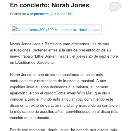
i
En concierto: Norah Jones
n
c
Posted on
4 septiembre, 2012
por
TSP
i
p
a
l
Norah Jones llega a Barcelona para ofrecernos una de sus
actuaciones, pertenecientes a la gira de presentación de su
nuevo trabajo “Little Borken Hearts”, el jueves 20 de septiembre
en L’Auditori de Barcelona
Norah Jones es una de las compositoras actuales más
contundentes y misteriosas de la escena musical. A sus
espaldas lleva 10 años dedicados a la música, su primera
aparición fue con el disco “Come Away With Me”, que dio a
conocer a todo el mundo esta singular voz, convirtiendo este
disco en un éxito de carácter mundial, y marcando un cambio en
la música pop de aquellos años, convirtiéndose en el disco más
vendido de esa década
Desde ese momento, Norah Jones, ha editado tres discos más,