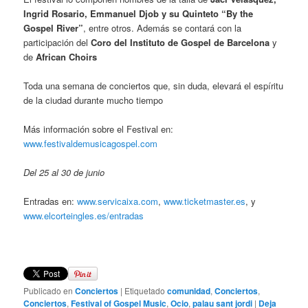
Ingrid Rosario, Emmanuel Djob y su Quinteto “By the
Gospel River”
, entre otros. Además se contará con la
participación del
Coro del Instituto de Gospel de Barcelona
y
de
African Choirs
Toda una semana de conciertos que, sin duda, elevará el espíritu
de la ciudad durante mucho tiempo
Más información sobre el Festival en:
www.festivaldemusicagospel.com
Del 25 al 30 de junio
Entradas en:
www.servicaixa.com
,
www.ticketmaster.es
, y
www.elcorteingles.es/entradas
Publicado en
Conciertos
|
Etiquetado
comunidad
,
Conciertos
,
Conciertos
,
Festival of Gospel Music
,
Ocio
,
palau sant jordi
|
Deja