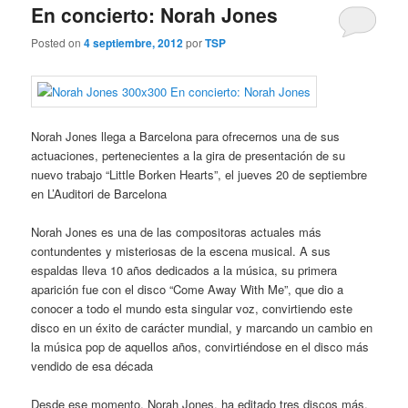
i
En concierto: Norah Jones
n
c
Posted on
4 septiembre, 2012
por
TSP
i
p
a
l
Norah Jones llega a Barcelona para ofrecernos una de sus
actuaciones, pertenecientes a la gira de presentación de su
nuevo trabajo “Little Borken Hearts”, el jueves 20 de septiembre
en L’Auditori de Barcelona
Norah Jones es una de las compositoras actuales más
contundentes y misteriosas de la escena musical. A sus
espaldas lleva 10 años dedicados a la música, su primera
aparición fue con el disco “Come Away With Me”, que dio a
conocer a todo el mundo esta singular voz, convirtiendo este
disco en un éxito de carácter mundial, y marcando un cambio en
la música pop de aquellos años, convirtiéndose en el disco más
vendido de esa década
Desde ese momento, Norah Jones, ha editado tres discos más,