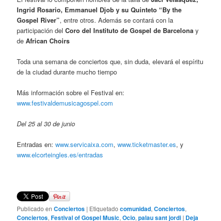
Ingrid Rosario, Emmanuel Djob y su Quinteto “By the
Gospel River”
, entre otros. Además se contará con la
participación del
Coro del Instituto de Gospel de Barcelona
y
de
African Choirs
Toda una semana de conciertos que, sin duda, elevará el espíritu
de la ciudad durante mucho tiempo
Más información sobre el Festival en:
www.festivaldemusicagospel.com
Del 25 al 30 de junio
Entradas en:
www.servicaixa.com
,
www.ticketmaster.es
, y
www.elcorteingles.es/entradas
Publicado en
Conciertos
|
Etiquetado
comunidad
,
Conciertos
,
Conciertos
,
Festival of Gospel Music
,
Ocio
,
palau sant jordi
|
Deja