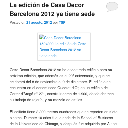
i
La edición de Casa Decor
n
Barcelona 2012 ya tiene sede
c
i
Posted on
21 agosto, 2012
por
TSP
p
a
l
Casa Decor Barcelona 2012 ya ha encontrado edificio para su
próxima edición, que además es el 20º aniversario, y que se
celebrará del 8 de noviembre al 9 de diciembre. El edificio se
encuentra en el denominado Quadrat d’Or, en un edificio de
Carrer d’Aragó nº 271, construir cerca de 1.900, donde destaca
su trabajo de rejería, y su mezcla de estilos
El edificio tiene 3.800 metros cuadrados que se reparten en siete
plantas. Durante 10 años fue la sede de la School of Business
de la Universidad de Chicago, y después fue adquirido por Alting