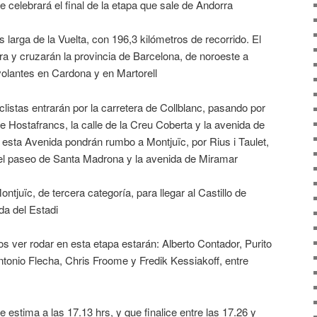
 celebrará el final de la etapa que sale de Andorra
 larga de la Vuelta, con 196,3 kilómetros de recorrido. El
a y cruzarán la provincia de Barcelona, de noroeste a
volantes en Cardona y en Martorell
clistas entrarán por la carretera de Collblanc, pasando por
e Hostafrancs, la calle de la Creu Coberta y la avenida de
 esta Avenida pondrán rumbo a Montjuïc, por Rius i Taulet,
, el paseo de Santa Madrona y la avenida de Miramar
ntjuïc, de tercera categoría, para llegar al Castillo de
da del Estadi
os ver rodar en esta etapa estarán: Alberto Contador, Purito
tonio Flecha, Chris Froome y Fredik Kessiakoff, entre
e estima a las 17.13 hrs, y que finalice entre las 17.26 y