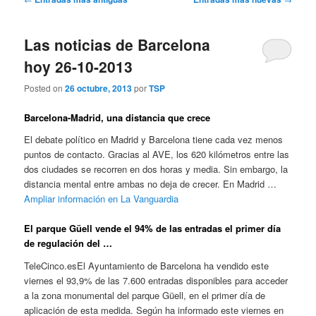
i
a
n
v
c
Las noticias de Barcelona
e
i
g
p
hoy 26-10-2013
a
a
c
Posted on
26 octubre, 2013
por
TSP
l
i
ó
Barcelona-Madrid, una distancia que crece
n
El debate político en Madrid y Barcelona tiene cada vez menos
d
puntos de contacto. Gracias al AVE, los 620 kilómetros entre las
e
dos ciudades se recorren en dos horas y media. Sin embargo, la
e
distancia mental entre ambas no deja de crecer. En Madrid …
n
Ampliar información en La Vanguardia
t
r
El parque Güell vende el 94% de las entradas el primer día
a
de regulación del …
d
a
TeleCinco.esEl Ayuntamiento de Barcelona ha vendido este
s
viernes el 93,9% de las 7.600 entradas disponibles para acceder
a la zona monumental del parque Güell, en el primer día de
aplicación de esta medida. Según ha informado este viernes en