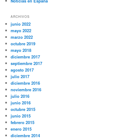
Noticias en España
i
ó
n
ARCHIVOS
d
junio 2022
e
mayo 2022
e
marzo 2022
n
octubre 2019
t
mayo 2018
r
diciembre 2017
a
septiembre 2017
d
agosto 2017
a
julio 2017
s
diciembre 2016
noviembre 2016
julio 2016
junio 2016
octubre 2015
junio 2015
febrero 2015
enero 2015
diciembre 2014