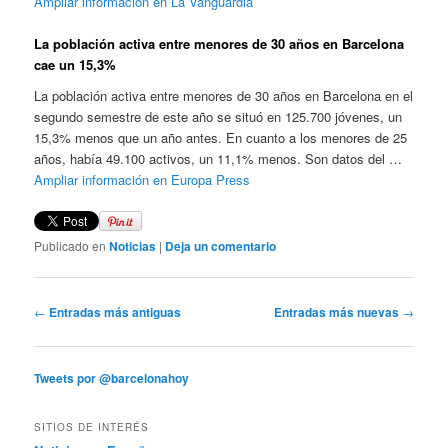
Ampliar información en La Vanguardia
La población activa entre menores de 30 años en Barcelona
cae un 15,3%
La población activa entre menores de 30 años en Barcelona en el
segundo semestre de este año se situó en 125.700 jóvenes, un
15,3% menos que un año antes. En cuanto a los menores de 25
años, había 49.100 activos, un 11,1% menos. Son datos del …
Ampliar información en Europa Press
Publicado en
Noticias
|
Deja un comentario
N
←
Entradas más antiguas
Entradas más nuevas
→
a
v
e
Tweets por @barcelonahoy
g
a
SITIOS DE INTERÉS
c